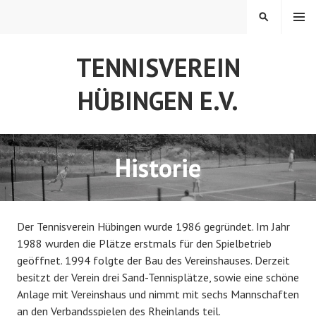
S
MENÜ
S
p
U
r
C
TENNISVEREIN
i
H
n
E
HÜBINGEN E.V.
g
N
e
z
u
Historie
m
I
n
h
Der Tennisverein Hübingen wurde 1986 gegründet. Im Jahr
a
1988 wurden die Plätze erstmals für den Spielbetrieb
l
geöffnet. 1994 folgte der Bau des Vereinshauses. Derzeit
t
besitzt der Verein drei Sand-Tennisplätze, sowie eine schöne
Anlage mit Vereinshaus und nimmt mit sechs Mannschaften
an den Verbandsspielen des Rheinlands teil.